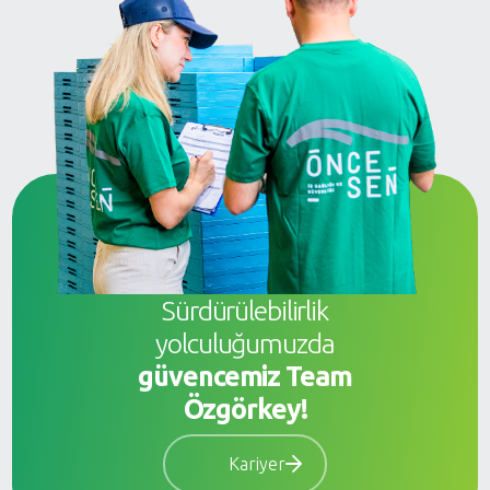
Sürdürülebilirlik
yolculuğumuzda
güvencemiz Team
Özgörkey!
Kariyer