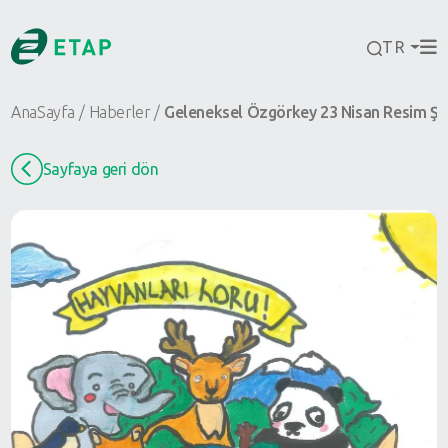
TR
AnaSayfa
Haberler
Geleneksel Özgörkey 23 Nisan Resim Şenl
Sayfaya geri dön