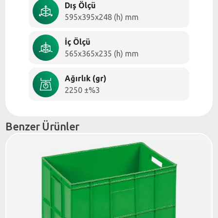
Dış Ölçü
595x395x248 (h) mm
İç Ölçü
565x365x235 (h) mm
Ağırlık (gr)
2250 ±%3
Benzer Ürünler