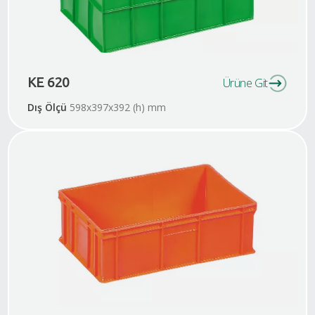
KE 620
Ürüne Git
Dış Ölçü
598x397x392 (h) mm