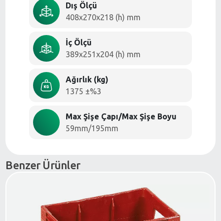
Dış Ölçü
408x270x218 (h) mm
İç Ölçü
389x251x204 (h) mm
Ağırlık (kg)
1375 ±%3
Max Şişe Çapı/Max Şişe Boyu
59mm/195mm
Benzer Ürünler