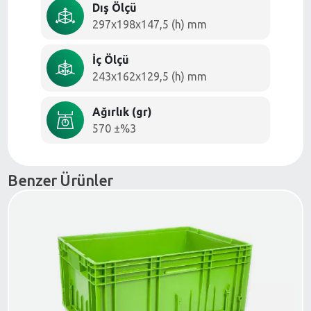
Dış Ölçü
297x198x147,5 (h) mm
İç Ölçü
243x162x129,5 (h) mm
Ağırlık (gr)
570 ±%3
Benzer Ürünler