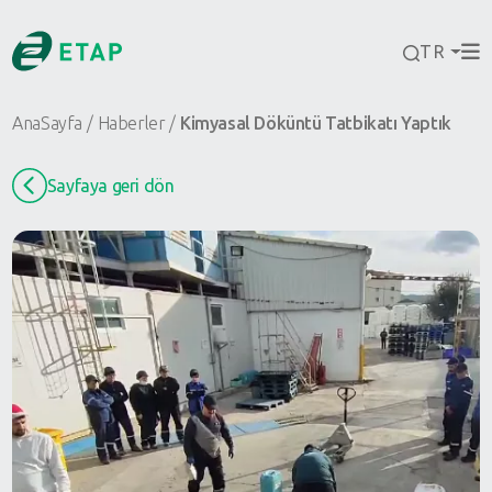
TR
AnaSayfa
Haberler
Kimyasal Döküntü Tatbikatı Yaptık
Sayfaya geri dön