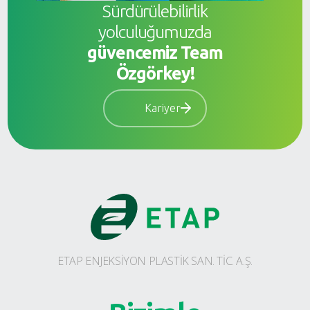
Sürdürülebilirlik
yolculuğumuzda
güvencemiz Team
Özgörkey!
Kariyer
ETAP ENJEKSİYON PLASTİK SAN. TİC. A.Ş.