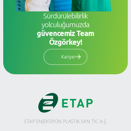
Sürdürülebilirlik
yolculuğumuzda
güvencemiz Team
Özgörkey!
Kariyer
ETAP ENJEKSİYON PLASTİK SAN. TİC. A.Ş.