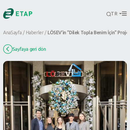
TR
AnaSayfa
Haberler
LÖSEV’in “Dilek Topla Benim İçin” Proj
Sayfaya geri dön