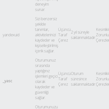
deneyim
sunar.
Sizi benzersiz
şekilde
tanımlar,
Üçüncü
Kesinlik
2 yıl süreyle
yandexuid
aktivitelerinizi
Taraf
Zorunlu
saklanmaktadır.
kaydeder ve
Çerez
Çerezle
kişiselleştirilmiş
içerik sağlar.
Oturumunuz
sırasında
yaptığınız
Üçüncü
Oturum
Kesinlik
işlemleri geçici
Taraf
süresince
Zorunlu
_yasc
olarak
Çerez
saklanmaktadır.
Çerezle
kaydeder ve
güvenliği
sağlar.
Oturumunuzu