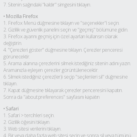
7. Sitenin sağındaki "kaldır" simgesini tıklayın.
• Mozilla Firefox
1. Firefox Menü düğmesine tıklayın ve "seçenekler"i seçin.
2. Gizlilik ve güvenlik panelini seçin ve "geçmiş" bölümüne gidin.
3. Firefox ayarını geçmiş için özel ayarları kullansın olarak
değiştirin.
4. "Çerezleri göster" düğmesine tıklayın. Çerezler penceresi
görünecektir.
5. Arama alanına çerezlerini silmek istediğiniz sitenin adını yazın.
Aramanızla eşleşen çerezler görüntülenecektir.
6. Silmek istediğiniz çerez(ler)i seçip "seçilenleri sil" düğmesine
tıklayın.
7. Kapat düğmesine tıklayarak çerezler penceresini kapatın.
Sonra da "about:preferences" sayfasını kapatın
• Safari
1. Safari > tercihleri seçin.
2. Gizlilik öğesini tıklayın.
3. Web sitesi verilerini tıklayın.
4. Bir veya daha fazla web sitesi seçin ve sonra sil veya tümünü