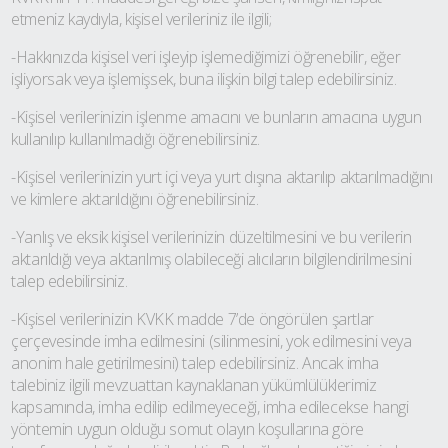
etmeniz kaydıyla, kişisel verileriniz ile ilgili;
-Hakkınızda kişisel veri işleyip işlemediğimizi öğrenebilir, eğer
işliyorsak veya işlemişsek, buna ilişkin bilgi talep edebilirsiniz.
-Kişisel verilerinizin işlenme amacını ve bunların amacına uygun
kullanılıp kullanılmadığı öğrenebilirsiniz.
-Kişisel verilerinizin yurt içi veya yurt dışına aktarılıp aktarılmadığını
ve kimlere aktarıldığını öğrenebilirsiniz.
-Yanlış ve eksik kişisel verilerinizin düzeltilmesini ve bu verilerin
aktarıldığı veya aktarılmış olabileceği alıcıların bilgilendirilmesini
talep edebilirsiniz.
-Kişisel verilerinizin KVKK madde 7’de öngörülen şartlar
çerçevesinde imha edilmesini (silinmesini, yok edilmesini veya
anonim hale getirilmesini) talep edebilirsiniz. Ancak imha
talebiniz ilgili mevzuattan kaynaklanan yükümlülüklerimiz
kapsamında, imha edilip edilmeyeceği, imha edilecekse hangi
yöntemin uygun olduğu somut olayın koşullarına göre