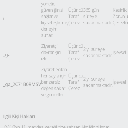
yönetir,
güvenliğinizi
Üçüncü
365 gün
Kesinlik
sağlar ve
Taraf
süreyle
Zorunlu
i
kişiselleştirilmiş
Çerez
saklanmaktadır.
Çerezle
deneyim
sunar.
Ziyaretçi
Üçüncü
2 yıl süreyle
davranışını
Taraf
İşlevsel
_ga
saklanmaktadır.
izler.
Çerez
Ziyaret edilen
her sayfa için
Üçüncü
2 yıl süreyle
benzersiz
Taraf
İşlevsel
_ga_2C71B0RMSV
saklanmaktadır.
değeri saklar
Çerez
ve günceller.
İlgili Kişi Hakları
KVKK’nın 11. maddesi gereği bize şahsen, kimliğinizi ispat