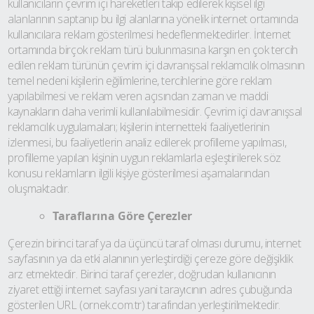
kullanıcıların çevrim içi hareketleri takip edilerek kişisel ilgi
alanlarının saptanıp bu ilgi alanlarına yönelik internet ortamında
kullanıcılara reklam gösterilmesi hedeflenmektedirler. İnternet
ortamında birçok reklam türü bulunmasına karşın en çok tercih
edilen reklam türünün çevrim içi davranışsal reklamcılık olmasının
temel nedeni kişilerin eğilimlerine, tercihlerine göre reklam
yapılabilmesi ve reklam veren açısından zaman ve maddi
kaynakların daha verimli kullanılabilmesidir. Çevrim içi davranışsal
reklamcılık uygulamaları; kişilerin internetteki faaliyetlerinin
izlenmesi, bu faaliyetlerin analiz edilerek profilleme yapılması,
profilleme yapılan kişinin uygun reklamlarla eşleştirilerek söz
konusu reklamların ilgili kişiye gösterilmesi aşamalarından
oluşmaktadır.
Taraflarına Göre Çerezler
Çerezin birinci taraf ya da üçüncü taraf olması durumu, internet
sayfasının ya da etki alanının yerleştirdiği çereze göre değişiklik
arz etmektedir. Birinci taraf çerezler, doğrudan kullanıcının
ziyaret ettiği internet sayfası yani tarayıcının adres çubuğunda
gösterilen URL (ornek.com.tr) tarafından yerleştirilmektedir.