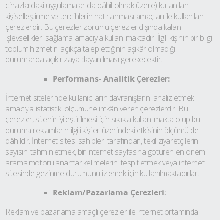
cihazlardaki uygulamalar da dâhil olmak üzere) kullanılan
kişiselleştirme ve tercihlerin hatırlanması amaçları ile kullanılan
çerezlerdir. Bu çerezler zorunlu çerezler dışında kalan
işlevsellikleri sağlama amacıyla kullanılmaktadır. İlgili kişinin bir bilgi
toplum hizmetini açıkça talep ettiğinin aşikâr olmadığı
durumlarda açık rızaya dayanılması gerekecektir.
Performans- Analitik Çerezler:
İnternet sitelerinde kullanıcıların davranışlarını analiz etmek
amacıyla istatistiki ölçümüne imkân veren çerezlerdir. Bu
çerezler, sitenin iyileştirilmesi için sıklıkla kullanılmakta olup bu
duruma reklamların ilgili kişiler üzerindeki etkisinin ölçümü de
dâhildir. İnternet sitesi sahipleri tarafından, tekil ziyaretçilerin
sayısını tahmin etmek, bir internet sayfasına götüren en önemli
arama motoru anahtar kelimelerini tespit etmek veya internet
sitesinde gezinme durumunu izlemek için kullanılmaktadırlar.
Reklam/Pazarlama Çerezleri:
Reklam ve pazarlama amaçlı çerezler ile internet ortamında