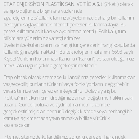
ETAP ENJEKSİYON PLASTİK SAN. VE TİC. A.Ş.
("Şirket") olarak
sahip olduğumuz bilişim ara yüzlerinde
ziyaretçilerimize/kullanıcılarımıza/üyelerimize daha iyi bir kullanım
deneyimi sağlayabilmek internet çerezleri kullanmaktayız. Bu
çerez kullanımı politikası ve aydınlatma metni ("Politika"), tüm
bilişim ara yüzlerimiz ziyaretçilerimize/
üyelerimize/kullanıcılarımıza hangi tür çerezlerin hangi koşullarda
kullanıldığını açıklamaktadır. Bu teknolojilerin kullanımı 6698 sayılı
Kişisel Verilerin Korunması Kanunu (“Kanun”) ve tabi olduğumuz
mevzuata uygun şekilde gerçekleştirilmektedir.
Etap olarak olarak sitemizde kullandığımız çerezleri kullanmaktan
vazgeçebilir, bunların türlerini veya fonksiyonlarını değiştirebilir
veya sitemize yeni çerezler ekleyebiliriz. Dolayısıyla iş bu
Politika’nın hükümlerini dilediğimiz zaman değiştirme hakkını saklı
tutarız. Güncel politika ve aydınlatma metni üzerinde
gerçekleştirilmiş olan her türlü değişiklik sitede veya herhangi bir
kamuya açık mecrada yayınlanmakla birlikte yürürlük
kazanacaktır.
İnternet sitemizde kullandığımız, zorunlu çerezler haricindeki