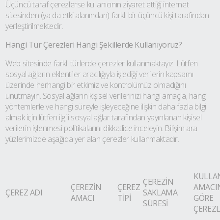
Üçüncü taraf çerezlerse kullanıcının ziyaret ettiği internet
sitesinden (ya da etki alanından) farklı bir üçüncü kişi tarafından
yerleştirilmektedir.
Hangi Tür Çerezleri Hangi Şekillerde Kullanıyoruz?
Web sitesinde farklı türlerde çerezler kullanmaktayız. Lütfen
sosyal ağların eklentiler aracılığıyla işlediği verilerin kapsamı
üzerinde herhangi bir etkimiz ve kontrolümüz olmadığını
unutmayın. Sosyal ağların kişisel verilerinizi hangi amaçla, hangi
yöntemlerle ve hangi süreyle işleyeceğine ilişkin daha fazla bilgi
almak için lütfen ilgili sosyal ağlar tarafından yayınlanan kişisel
verilerin işlenmesi politikalarını dikkatlice inceleyin. Bilişim ara
yüzlerimizde aşağıda yer alan çerezler kullanmaktadır.
KULLA
ÇEREZİN
ÇEREZİN
ÇEREZ
AMACI
ÇEREZ
ADI
SAKLAMA
AMACI
TİPİ
GÖRE
SÜRESİ
ÇEREZ