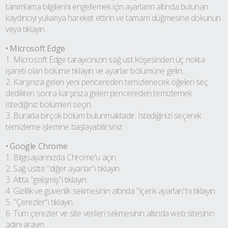
tanımlama bilgilerini engellemek için ayarların altında bulunan
kaydırıcıyı yukarıya hareket ettirin ve tamam düğmesine dokunun
veya tıklayın.
• Microsoft Edge
1. Microsoft Edge tarayıcınızın sağ üst köşesinden üç nokta
işareti olan bölüme tıklayın ve ayarlar bölümüne gelin.
2. Karşınıza gelen yeni pencereden temizlenecek öğeleri seç
dedikten sonra karşınıza gelen pencereden temizlemek
istediğiniz bölümleri seçin.
3. Burada birçok bölüm bulunmaktadır. İstediğinizi seçerek
temizleme işlemine başlayabilirsiniz
• Google Chrome
1. Bilgisayarınızda Chrome'u açın.
2. Sağ üstte "diğer ayarlar"ı tıklayın.
3. Altta "gelişmiş"i tıklayın.
4. Gizlilik ve güvenlik sekmesinin altında "içerik ayarları"nı tıklayın.
5. "Çerezler"i tıklayın.
6. Tüm çerezler ve site verileri sekmesinin altında web sitesinin
adını arayın.