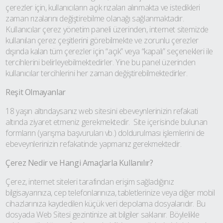
çerezler için, kullanıcıların açık rızaları alınmakta ve istedikleri
zaman rızalarını değiştirebilme olanağı sağlanmaktadır.
Kullanıcılar çerez yönetim paneli üzerinden, internet sitemizde
kullanılan çerez çeşitlerini görebilmekte ve zorunlu çerezler
dışında kalan tüm çerezler için “açık” veya “kapalı” seçenekleri ile
tercihlerini belirleyebilmektedirler. Yine bu panel üzerinden
kullanıcılar tercihlerini her zaman değiştirebilmektedirler.
Reşit Olmayanlar
18 yaşın altındaysanız web sitesini ebeveynlerinizin refakati
altında ziyaret etmeniz gerekmektedir.
Site içerisinde bulunan
formların (yarışma başvuruları vb.) doldurulması işlemlerini de
ebeveynlerinizin refakatinde yapmanız gerekmektedir.
Çerez Nedir ve Hangi Amaçlarla Kullanılır?
Çerez, internet siteleri tarafından erişim sağladığınız
bilgisayarınıza, cep telefonlarınıza, tabletlerinize veya diğer mobil
cihazlarınıza kaydedilen küçük veri depolama dosyalarıdır. Bu
dosyada Web Sitesi gezintinize ait bilgiler saklanır. Böylelikle