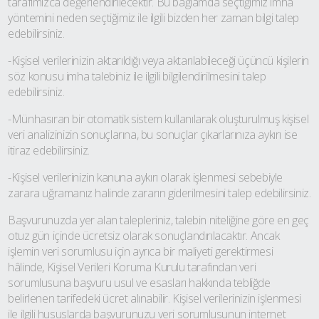
tarafımızca değerlendirilecektir. Bu bağlamda seçtiğimiz imha
yöntemini neden seçtiğimiz ile ilgili bizden her zaman bilgi talep
edebilirsiniz.
-Kişisel verilerinizin aktarıldığı veya aktarılabileceği üçüncü kişilerin
söz konusu imha talebiniz ile ilgili bilgilendirilmesini talep
edebilirsiniz.
-Münhasıran bir otomatik sistem kullanılarak oluşturulmuş kişisel
veri analizinizin sonuçlarına, bu sonuçlar çıkarlarınıza aykırı ise
itiraz edebilirsiniz.
-Kişisel verilerinizin kanuna aykırı olarak işlenmesi sebebiyle
zarara uğramanız halinde zararın giderilmesini talep edebilirsiniz.
Başvurunuzda yer alan talepleriniz, talebin niteliğine göre en geç
otuz gün içinde ücretsiz olarak sonuçlandırılacaktır. Ancak
işlemin veri sorumlusu için ayrıca bir maliyeti gerektirmesi
hâlinde, Kişisel Verileri Koruma Kurulu tarafından veri
sorumlusuna başvuru usul ve esasları hakkında tebliğde
belirlenen tarifedeki ücret alınabilir. Kişisel verilerinizin işlenmesi
ile ilgili hususlarda başvurunuzu veri sorumlusunun internet