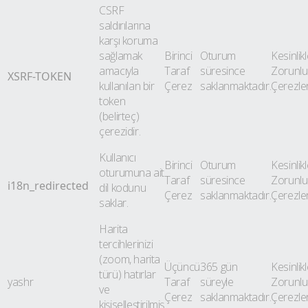
CSRF
saldırılarına
karşı koruma
sağlamak
Birinci
Oturum
Kesinlik
amacıyla
Taraf
süresince
Zorunlu
XSRF-TOKEN
kullanılan bir
Çerez
saklanmaktadır.
Çerezle
token
(belirteç)
çerezidir.
Kullanıcı
Birinci
Oturum
Kesinlik
oturumuna ait
Taraf
süresince
Zorunlu
i18n_redirected
dil kodunu
Çerez
saklanmaktadır.
Çerezle
saklar.
Harita
tercihlerinizi
(zoom, harita
Üçüncü
365 gün
Kesinlik
türü) hatırlar
yashr
Taraf
süreyle
Zorunlu
ve
Çerez
saklanmaktadır.
Çerezle
kişiselleştirilmiş