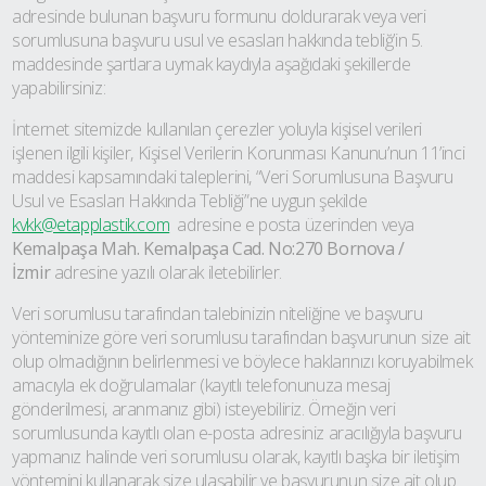
adresinde bulunan başvuru formunu doldurarak veya veri
sorumlusuna başvuru usul ve esasları hakkında tebliğ’in 5.
maddesinde şartlara uymak kaydıyla aşağıdaki şekillerde
yapabilirsiniz:
İnternet sitemizde kullanılan çerezler yoluyla kişisel verileri
işlenen ilgili kişiler, Kişisel Verilerin Korunması Kanunu’nun 11’inci
maddesi kapsamındaki taleplerini, “Veri Sorumlusuna Başvuru
Usul ve Esasları Hakkında Tebliği”ne uygun şekilde
kvkk@etapplastik.com
adresine e posta üzerinden veya
Kemalpaşa Mah. Kemalpaşa Cad. No:270 Bornova /
İzmir
adresine yazılı olarak iletebilirler.
Veri sorumlusu tarafından talebinizin niteliğine ve başvuru
yönteminize göre veri sorumlusu tarafından başvurunun size ait
olup olmadığının belirlenmesi ve böylece haklarınızı koruyabilmek
amacıyla ek doğrulamalar (kayıtlı telefonunuza mesaj
gönderilmesi, aranmanız gibi) isteyebiliriz. Örneğin veri
sorumlusunda kayıtlı olan e-posta adresiniz aracılığıyla başvuru
yapmanız halinde veri sorumlusu olarak, kayıtlı başka bir iletişim
yöntemini kullanarak size ulaşabilir ve başvurunun size ait olup