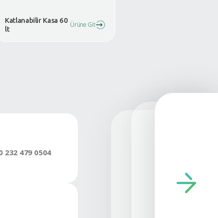
-4633
C-8627
Ürüne Git
tlanabilir Kasa 42
Katlanabilir Ka
Ürüne Git
lt