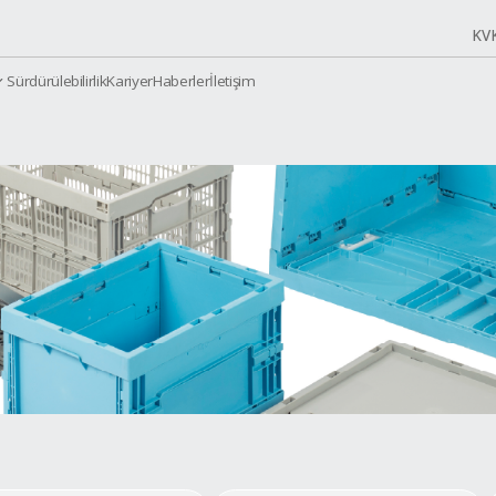
Sürdürülebilirlik
Kariyer
Haberler
İletiş
urumsal
Ürünler
alar