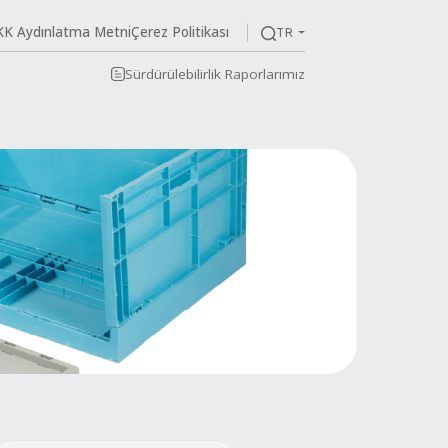
KVKK Aydınlatma Me
im