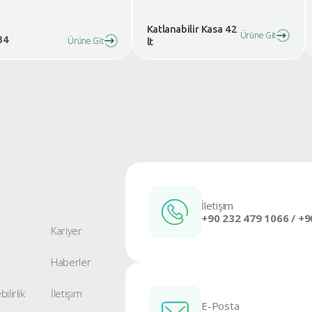
C-4322
C
Ürüne Git
Ka
C-8634
Ürüne Git
lt