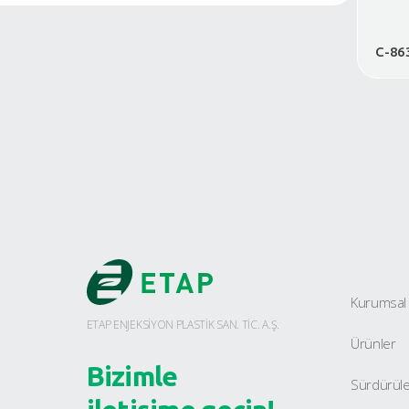
VDA-KLT Sanayi Kasaları
Katlanabilir Kasalar
Tehlikeli Madde Taşıma Kasası
Zincir Market Kasaları
Kasa Kapakları
Paletler
Büyük Hacimliler