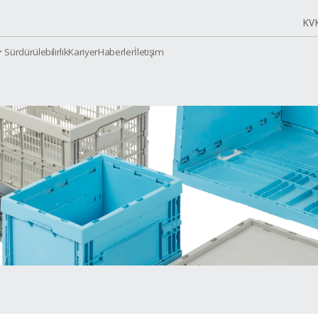
Sürdürülebilirlik
Kariyer
Haberler
İletiş
urumsal
Ürünler
lar
C-4322