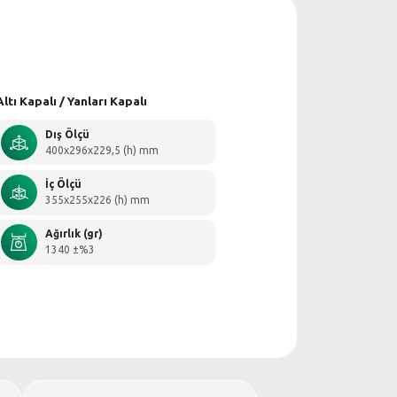
Altı Kapalı / Yanla
Dış Ölçü
400x296x2
İç Ölçü