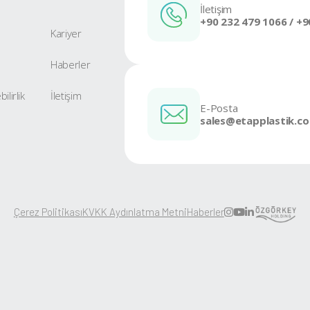
Katlanabilir Kasa 60 lt
Ürüne Git