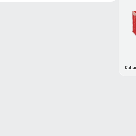
VDA-KLT Sanayi Kasaları
Katlanabilir Kasalar
Tehlikeli Madde Taşıma Kasası
Zincir Market Kasaları
Kasa Kapakları
Paletler
Büyük Hacimliler