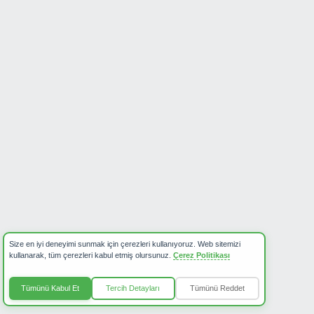
ETAP ENJEKSİYON PLASTİK SAN. TİC. A.Ş.
Bizimle
iletişime geçin!