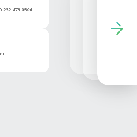
C-4633
C-8634
Ürüne Git