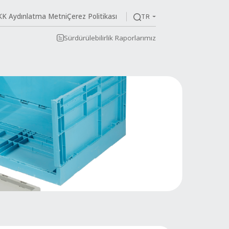
KVKK Aydınlatma Me
im