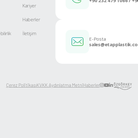
Konik 4616-A
Ürüne Git