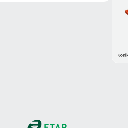
VDA-KLT Sanayi Kasaları
Katlanabilir Kasalar
Tehlikeli Madde Taşıma Kasası
Zincir Market Kasaları
Kasa Kapakları
Paletler
Büyük Hacimliler