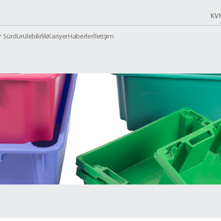
Sürdürülebilirlik
Kariyer
Haberler
İletiş
urumsal
Ürünler
onik 4626 (Kapaklı)