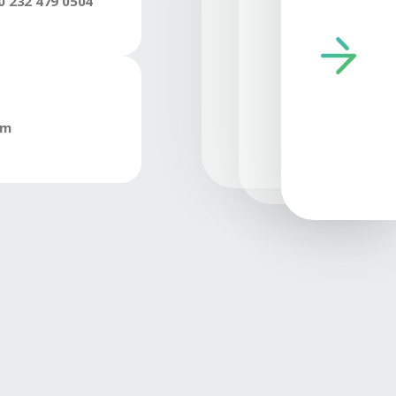
Konik 8633
Konik 46
Ürüne Git
İletişim