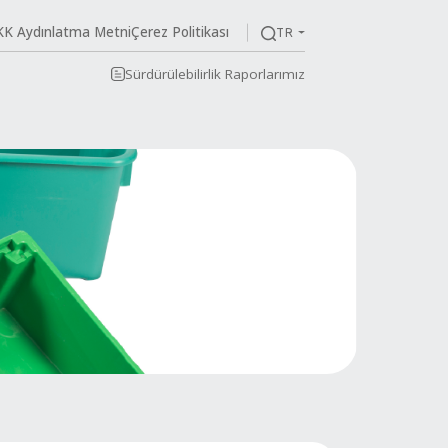
KVKK Aydınlatma Me
im