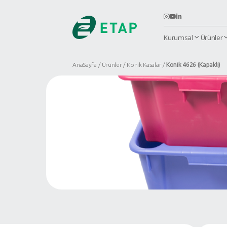
K
AnaSayfa
Ürünler
Konik Kasalar
K