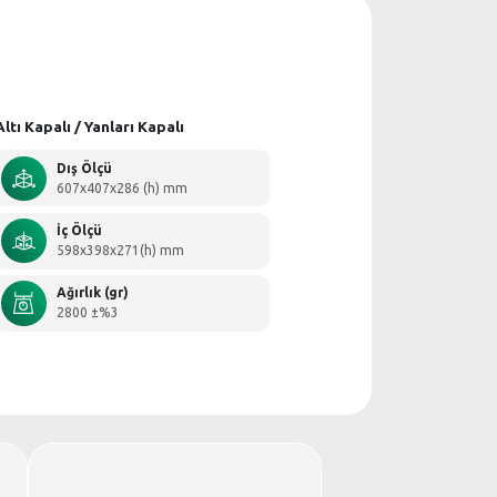
Kapaklı)
Konik Kasalar
Altı Kapalı / Yanla
Dış Ölçü
607x407x2
İç Ölçü