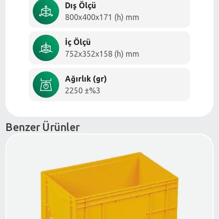
Dış Ölçü
800x400x171 (h) mm
İç Ölçü
752x352x158 (h) mm
Ağırlık (gr)
2250 ±%3
Benzer Ürünler