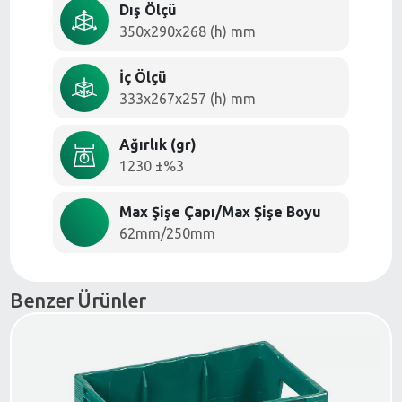
Dış Ölçü
350x290x268 (h) mm
İç Ölçü
333x267x257 (h) mm
Ağırlık (gr)
1230 ±%3
Max Şişe Çapı/Max Şişe Boyu
62mm/250mm
Benzer Ürünler