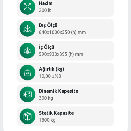
Hacim
200 lt
Dış Ölçü
640x1000x550 (h) mm
İç Ölçü
590x930x395 (h) mm
Ağırlık (kg)
10,00 ±%3
Dinamik Kapasite
300 kg
Statik Kapasite
1800 kg