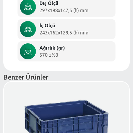
Dış Ölçü
297x198x147,5 (h) mm
İç Ölçü
243x162x129,5 (h) mm
Ağırlık (gr)
570 ±%3
Benzer Ürünler