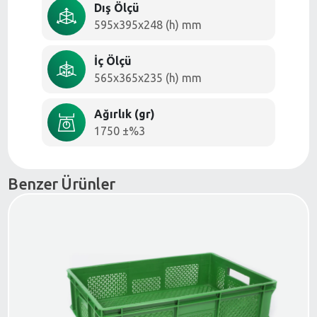
Dış Ölçü
595x395x248 (h) mm
İç Ölçü
565x365x235 (h) mm
Ağırlık (gr)
1750 ±%3
Benzer Ürünler