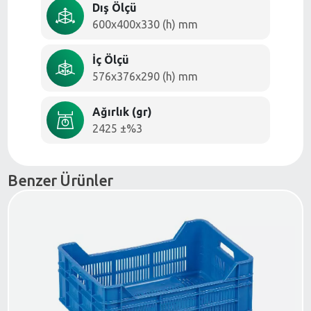
Dış Ölçü
600x400x330 (h) mm
İç Ölçü
576x376x290 (h) mm
Ağırlık (gr)
2425 ±%3
Benzer Ürünler