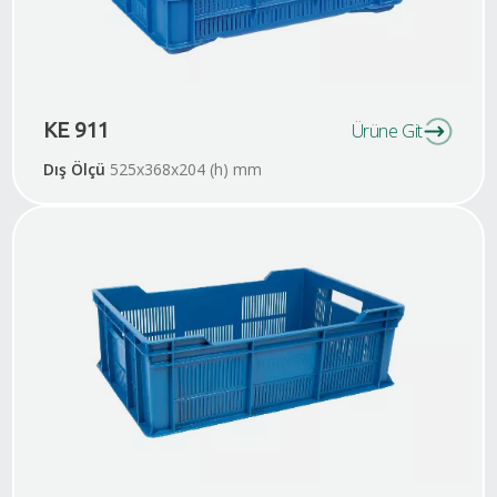
KE 911
Ürüne Git
Dış Ölçü
525x368x204 (h) mm