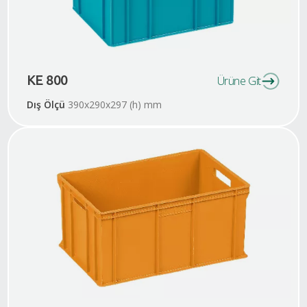
KE 800
Ürüne Git
Dış Ölçü
390x290x297 (h) mm